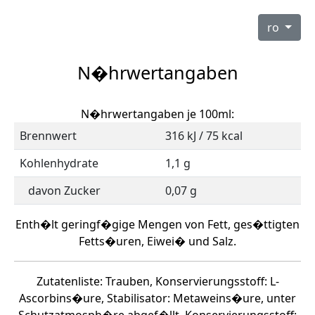
ro
N�hrwertangaben
N�hrwertangaben je 100ml:
Brennwert
316 kJ / 75 kcal
Kohlenhydrate
1,1 g
davon Zucker
0,07 g
Enth�lt geringf�gige Mengen von Fett, ges�ttigten
Fetts�uren, Eiwei� und Salz.
Zutatenliste: Trauben, Konservierungsstoff: L-
Ascorbins�ure, Stabilisator: Metaweins�ure, unter