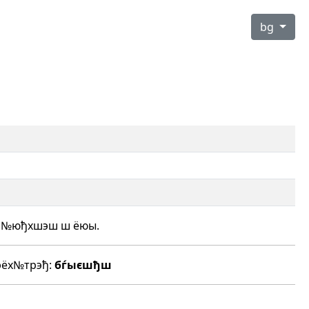
bg
я№юђхшэш ш ёюы.
эёх№трэђ:
бѓыєшђш