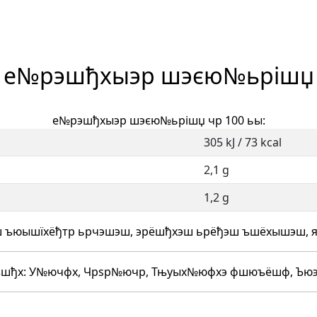
е№рэшђхыэр шэєю№ьрішџ
е№рэшђхыэр шэєю№ьрішџ чр 100 ьы:
305 kJ / 73 kcal
2,1 g
1,2 g
ъюышїхёђтр ьрчэшэш, эрёшђхэш ьрёђэш ъшёхышэш, 
ъшђх: У№ючфх, Чрѕр№ючр, Тњуых№юфхэ фшюъёшф, Ъю