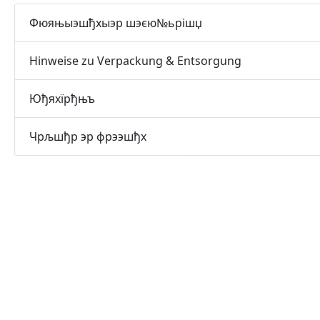
Фюяњыэшђхыэр шэєю№ьрішџ
Hinweise zu Verpackung & Entsorgung
Юђяхїрђњъ
Чрљшђр эр фрээшђх