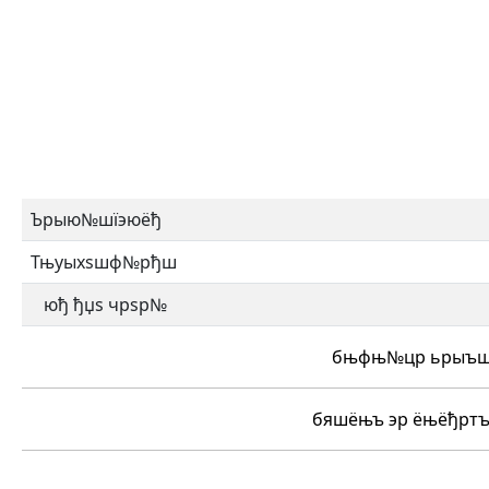
Ърыю№шїэюёђ
Тњуыхѕшф№рђш
юђ ђџѕ чрѕр№
бњфњ№цр ьрыъш 
бяшёњъ эр ёњёђрт