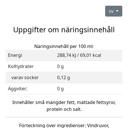
sv
Uppgifter om näringsinnehåll
Näringsinnehåll per 100 ml:
Energi
288,74 kJ / 69,01 kcal
Kolhydrater
0 g
varav socker
0,12 g
Äggviter;
0 g
Innehåller små mängder fett, mättade fettsyror,
protein och salt.
Förteckning över ingredienser: Vindruvor,