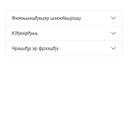
Фюяњыэшђхыэр шэєю№ьрішџ
Юђяхїрђњъ
Чрљшђр эр фрээшђх