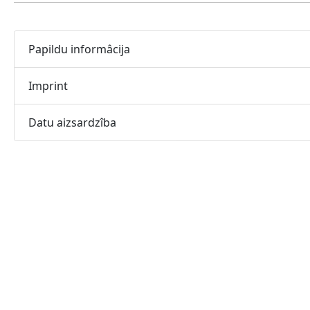
Papildu informâcija
Imprint
Datu aizsardzîba