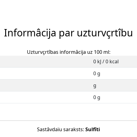
Informâcija par uzturvçrtîbu
Uzturvçrtîbas informâcija uz 100 ml:
0 kJ / 0 kcal
0 g
g
0 g
Sastâvdaïu saraksts:
Sulfîti