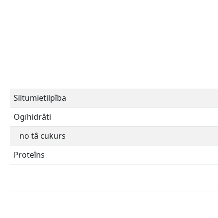
Siltumietilpîba
Ogïhidrâti
no tâ cukurs
Proteîns