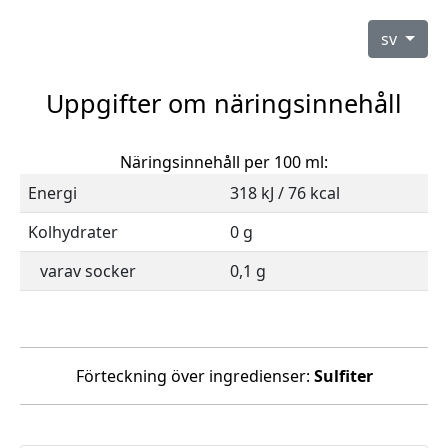
sv
Uppgifter om näringsinnehåll
Näringsinnehåll per 100 ml:
Energi
318 kJ / 76 kcal
Kolhydrater
0 g
varav socker
0,1 g
Förteckning över ingredienser:
Sulfiter