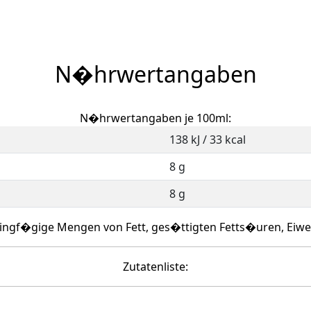
N�hrwertangaben
N�hrwertangaben je 100ml:
138 kJ / 33 kcal
8 g
8 g
ingf�gige Mengen von Fett, ges�ttigten Fetts�uren, Eiwe
Zutatenliste: