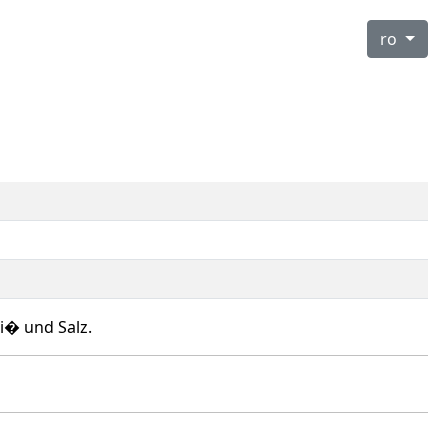
ro
i� und Salz.