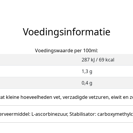
Voedingsinformatie
Voedingswaarde per 100ml:
287 kJ / 69 kcal
1,3 g
0,4 g
at kleine hoeveelheden vet, verzadigde vetzuren, eiwit en z
erveermiddel: L-ascorbinezuur, Stabilisator: carboxymethyl