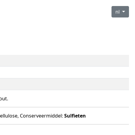
nl
out.
cellulose, Conserveermiddel:
Sulfieten