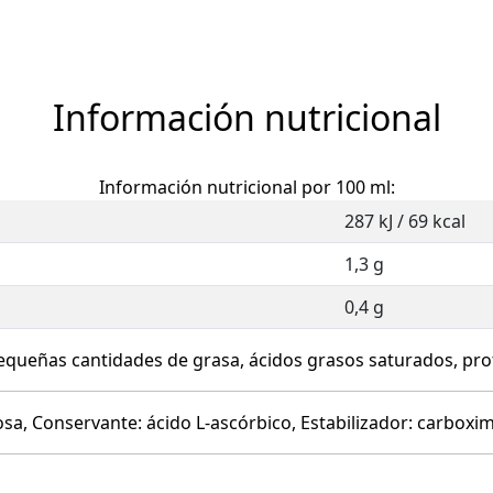
Información nutricional
Información nutricional por 100 ml:
287 kJ / 69 kcal
1,3 g
0,4 g
queñas cantidades de grasa, ácidos grasos saturados, prot
osa, Conservante: ácido L-ascórbico, Estabilizador: carboxi