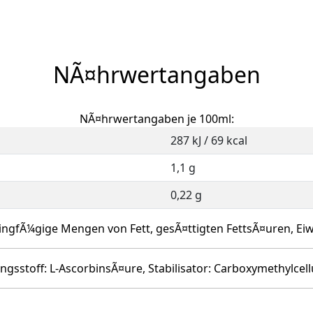
NÃ¤hrwertangaben
NÃ¤hrwertangaben je 100ml:
287 kJ / 69 kcal
1,1 g
0,22 g
ingfÃ¼gige Mengen von Fett, gesÃ¤ttigten FettsÃ¤uren, Eiwe
ngsstoff: L-AscorbinsÃ¤ure, Stabilisator: Carboxymethylcel