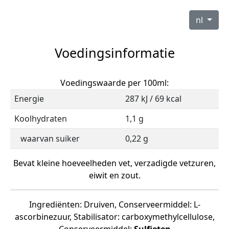
nl
Voedingsinformatie
Voedingswaarde per 100ml:
Energie
287 kJ / 69 kcal
Koolhydraten
1,1 g
waarvan suiker
0,22 g
Bevat kleine hoeveelheden vet, verzadigde vetzuren,
eiwit en zout.
Ingrediënten: Druiven, Conserveermiddel: L-
ascorbinezuur, Stabilisator: carboxymethylcellulose,