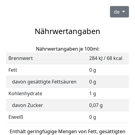
de
Nährwertangaben
Nährwertangaben je 100ml:
Brennwert
284 kJ / 68 kcal
Fett
0 g
davon gesättigte Fettsäuren
0 g
Kohlenhydrate
1 g
davon Zucker
0,07 g
Eiweiß
0 g
Enthält geringfügige Mengen von Fett, gesättigten