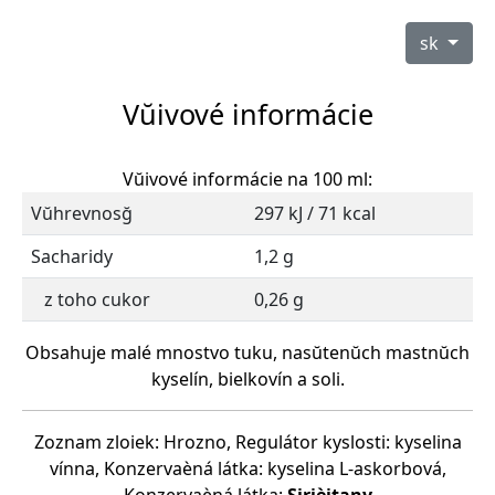
sk
Vŭivové informácie
Vŭivové informácie na 100 ml:
Vŭhrevnosğ
297 kJ / 71 kcal
Sacharidy
1,2 g
z toho cukor
0,26 g
Obsahuje malé mnostvo tuku, nasŭtenŭch mastnŭch
kyselín, bielkovín a soli.
Zoznam zloiek: Hrozno, Regulátor kyslosti: kyselina
vínna, Konzervaèná látka: kyselina L-askorbová,