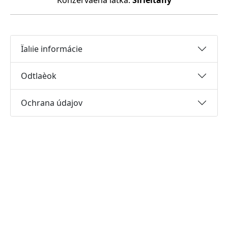
Konzervaèná látka:
Sirièitany
Ïalıie informácie
Odtlaèok
Ochrana údajov