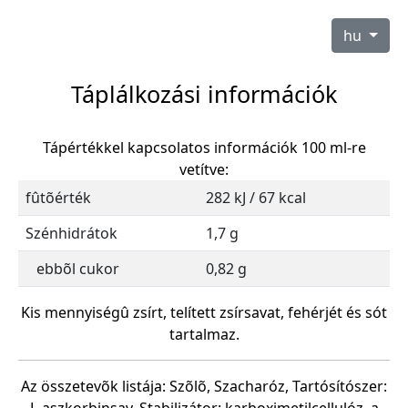
hu
Táplálkozási információk
Tápértékkel kapcsolatos információk 100 ml-re
vetítve:
fûtõérték
282 kJ / 67 kcal
Szénhidrátok
1,7 g
ebbõl cukor
0,82 g
Kis mennyiségû zsírt, telített zsírsavat, fehérjét és sót
tartalmaz.
Az összetevõk listája: Szõlõ, Szacharóz, Tartósítószer: