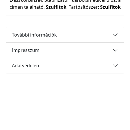
L-aszkorbinsav, Stabilizátor: karboximetilcellulóz, a
címen található.
Szulfitok
, Tartósítószer:
Szulfitok
További információk
Impresszum
Adatvédelem