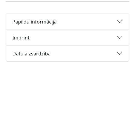
Papildu informâcija
Imprint
Datu aizsardzîba