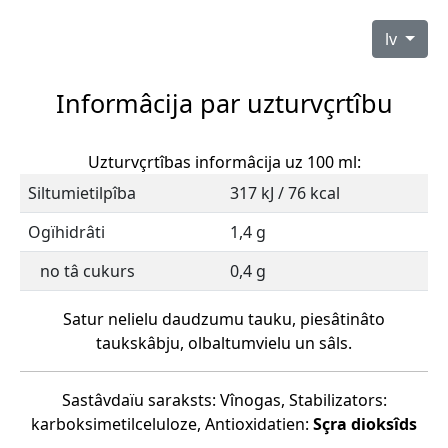
lv
Informâcija par uzturvçrtîbu
Uzturvçrtîbas informâcija uz 100 ml:
Siltumietilpîba
317 kJ / 76 kcal
Ogïhidrâti
1,4 g
no tâ cukurs
0,4 g
Satur nelielu daudzumu tauku, piesâtinâto
taukskâbju, olbaltumvielu un sâls.
Sastâvdaïu saraksts: Vînogas, Stabilizators:
karboksimetilceluloze, Antioxidatien:
Sçra dioksîds