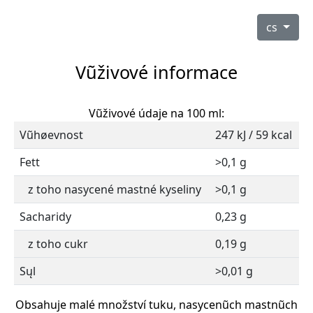
cs
Vũživové informace
Vũživové údaje na 100 ml:
Vũhøevnost
247 kJ / 59 kcal
Fett
>0,1 g
z toho nasycené mastné kyseliny
>0,1 g
Sacharidy
0,23 g
z toho cukr
0,19 g
Sųl
>0,01 g
Obsahuje malé množství tuku, nasycenũch mastnũch