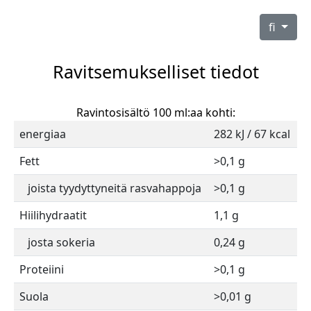
fi
Ravitsemukselliset tiedot
Ravintosisältö 100 ml:aa kohti:
energiaa
282 kJ / 67 kcal
Fett
>0,1 g
joista tyydyttyneitä rasvahappoja
>0,1 g
Hiilihydraatit
1,1 g
josta sokeria
0,24 g
Proteiini
>0,1 g
Suola
>0,01 g