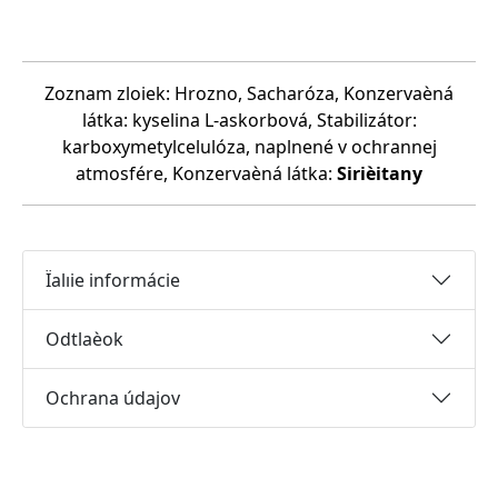
Zoznam zloiek: Hrozno, Sacharóza, Konzervaèná
látka: kyselina L-askorbová, Stabilizátor:
karboxymetylcelulóza, naplnené v ochrannej
atmosfére, Konzervaèná látka:
Sirièitany
Ïalıie informácie
Odtlaèok
Ochrana údajov