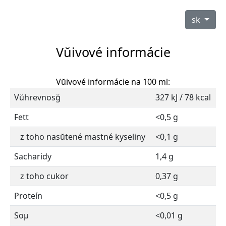
sk
Vŭivové informácie
Vŭivové informácie na 100 ml:
Vŭhrevnosğ
327 kJ / 78 kcal
Fett
<0,5 g
z toho nasŭtené mastné kyseliny
<0,1 g
Sacharidy
1,4 g
z toho cukor
0,37 g
Proteín
<0,5 g
Soµ
<0,01 g