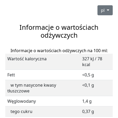
pl
Informacje o wartościach
odżywczych
Informacje o wartościach odżywczych na 100 ml:
Wartość kaloryczna
327 kJ / 78
kcal
Fett
<0,5 g
w tym nasycone kwasy
<0,1 g
tłuszczowe
Węglowodany
1,4 g
tego cukru
0,37 g