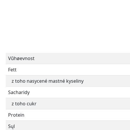
Vũhøevnost
Fett
z toho nasycené mastné kyseliny
Sacharidy
z toho cukr
Protein
Sųl