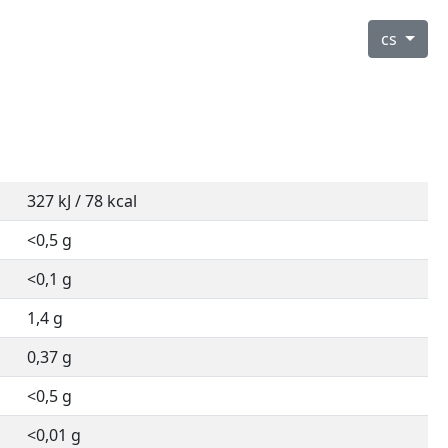
cs
327 kJ / 78 kcal
<0,5 g
<0,1 g
1,4 g
0,37 g
<0,5 g
<0,01 g