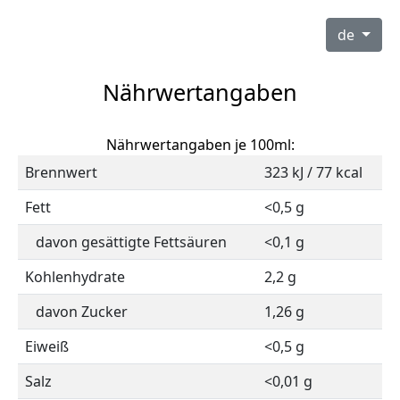
de
Nährwertangaben
Nährwertangaben je 100ml:
Brennwert
323 kJ / 77 kcal
Fett
<0,5 g
davon gesättigte Fettsäuren
<0,1 g
Kohlenhydrate
2,2 g
davon Zucker
1,26 g
Eiweiß
<0,5 g
Salz
<0,01 g