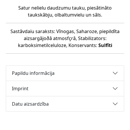
Satur nelielu daudzumu tauku, piesâtinâto
taukskâbju, olbaltumvielu un sâls.
Sastâvdaïu saraksts: Vînogas, Saharoze, piepildîta
aizsargâjoðâ atmosfçrâ, Stabilizators:
karboksimetilceluloze, Konservants:
Sulfîti
Papildu informâcija
Imprint
Datu aizsardzîba