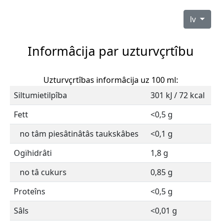
lv
Informâcija par uzturvçrtîbu
Uzturvçrtîbas informâcija uz 100 ml:
Siltumietilpîba
301 kJ / 72 kcal
Fett
<0,5 g
no tâm piesâtinâtâs taukskâbes
<0,1 g
Ogïhidrâti
1,8 g
no tâ cukurs
0,85 g
Proteîns
<0,5 g
Sâls
<0,01 g