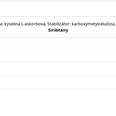
: kyselina L-askorbová, Stabilizátor: karboxymetylcelulóza
Sirièitany