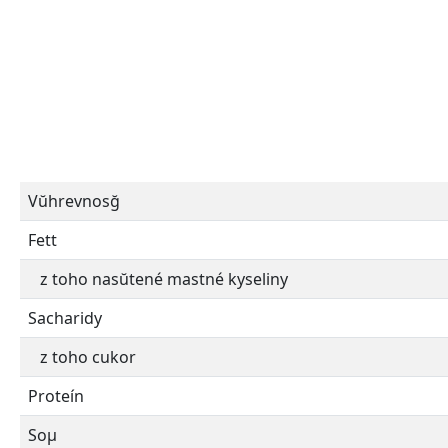
Vŭhrevnosğ
Fett
z toho nasŭtené mastné kyseliny
Sacharidy
z toho cukor
Proteín
Soµ