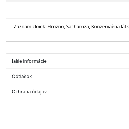
Zoznam zloiek: Hrozno, Sacharóza, Konzervaèná látka
Ïalıie informácie
Odtlaèok
Ochrana údajov