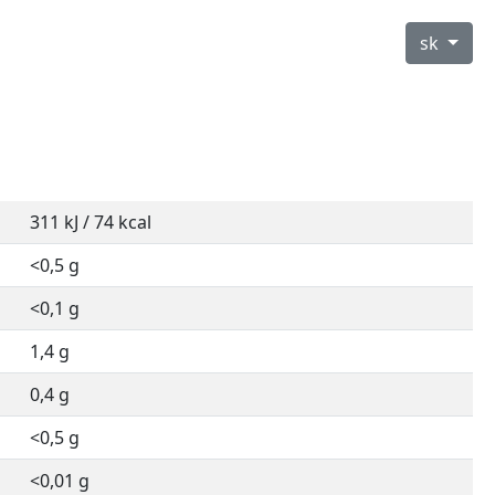
sk
311 kJ / 74 kcal
<0,5 g
<0,1 g
1,4 g
0,4 g
<0,5 g
<0,01 g