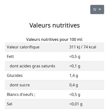
fr
Valeurs nutritives
Valeurs nutritives pour 100 ml:
Valeur calorifique
311 kJ / 74 kcal
Fett
<0,5 g
dont acides gras saturés
<0,1 g
Glucides
1,4 g
dont sucre
0,4 g
Blancs d'oeufs ;
<0,5 g
Sel
<0,01 g