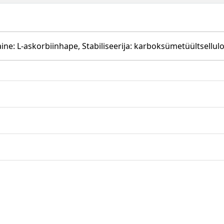
ne: L-askorbiinhape, Stabiliseerija: karboksümetüültselluloo