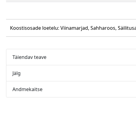
Koostisosade loetelu: Viinamarjad, Sahharoos, Säilitusai
Täiendav teave
Jälg
Andmekaitse