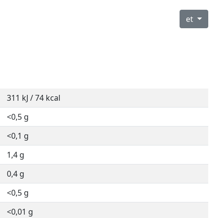
et
311 kJ / 74 kcal
<0,5 g
<0,1 g
1,4 g
0,4 g
<0,5 g
<0,01 g