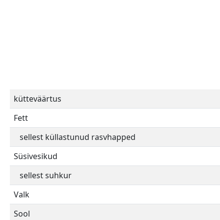
kütteväärtus
Fett
sellest küllastunud rasvhapped
Süsivesikud
sellest suhkur
Valk
Sool