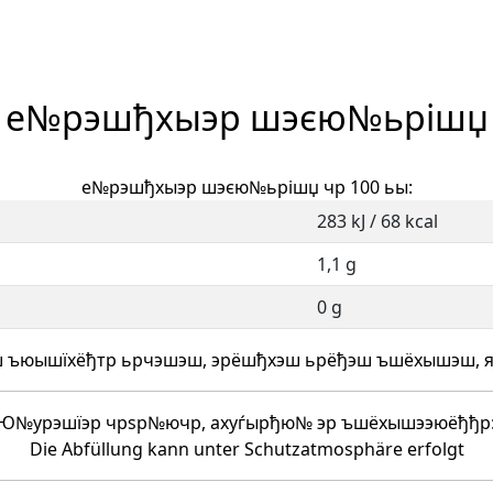
е№рэшђхыэр шэєю№ьрішџ
е№рэшђхыэр шэєю№ьрішџ чр 100 ьы:
283 kJ / 68 kcal
1,1 g
0 g
ъюышїхёђтр ьрчэшэш, эрёшђхэш ьрёђэш ъшёхышэш, 
Ю№урэшїэр чрѕр№ючр, ахуѓырђю№ эр ъшёхышээюёђђр
Die Abfüllung kann unter Schutzatmosphäre erfolgt