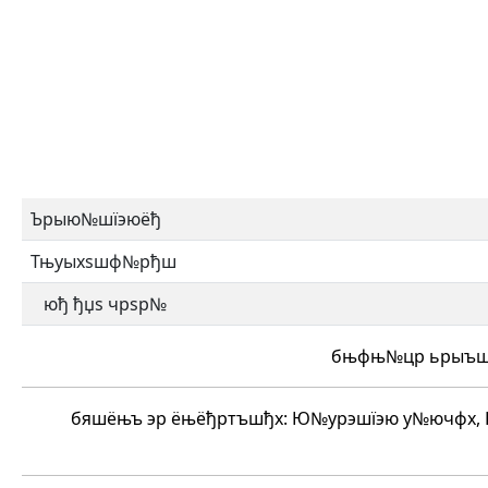
Ърыю№шїэюёђ
Тњуыхѕшф№рђш
юђ ђџѕ чрѕр№
бњфњ№цр ьрыъш 
бяшёњъ эр ёњёђртъшђх: Ю№урэшїэю у№ючфх, 