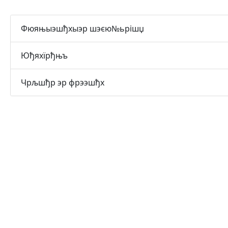
Фюяњыэшђхыэр шэєю№ьрішџ
Юђяхїрђњъ
Чрљшђр эр фрээшђх