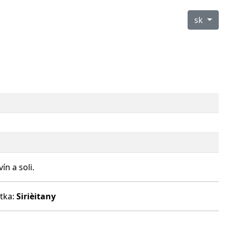
sk
n a soli.
átka:
Sirièitany