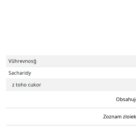
Vŭhrevnosğ
Sacharidy
z toho cukor
Obsahuje
Zoznam zloiek: