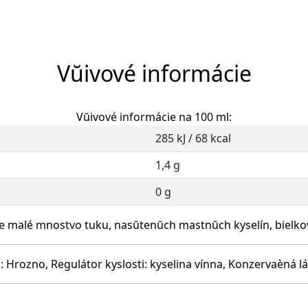
Vŭivové informácie
Vŭivové informácie na 100 ml:
285 kJ / 68 kcal
1,4 g
0 g
 malé mnostvo tuku, nasŭtenŭch mastnŭch kyselín, bielkoví
 Hrozno, Regulátor kyslosti: kyselina vínna, Konzervaèná l