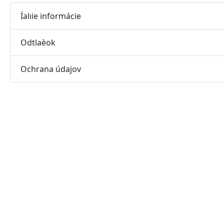
Ïalıie informácie
Odtlaèok
Ochrana údajov