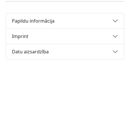
Papildu informâcija
Imprint
Datu aizsardzîba