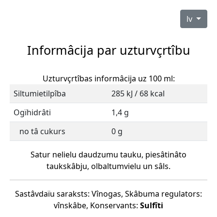
lv
Informâcija par uzturvçrtîbu
Uzturvçrtîbas informâcija uz 100 ml:
Siltumietilpîba
285 kJ / 68 kcal
Ogïhidrâti
1,4 g
no tâ cukurs
0 g
Satur nelielu daudzumu tauku, piesâtinâto
taukskâbju, olbaltumvielu un sâls.
Sastâvdaïu saraksts: Vînogas, Skâbuma regulators:
vînskâbe, Konservants:
Sulfîti