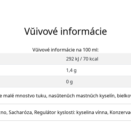
Vŭivové informácie
Vŭivové informácie na 100 ml:
292 kJ / 70 kcal
1,4 g
0 g
 malé mnostvo tuku, nasŭtenŭch mastnŭch kyselín, bielkoví
no, Sacharóza, Regulátor kyslosti: kyselina vínna, Konzerva