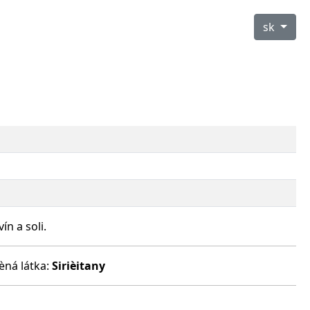
sk
n a soli.
èná látka:
Sirièitany