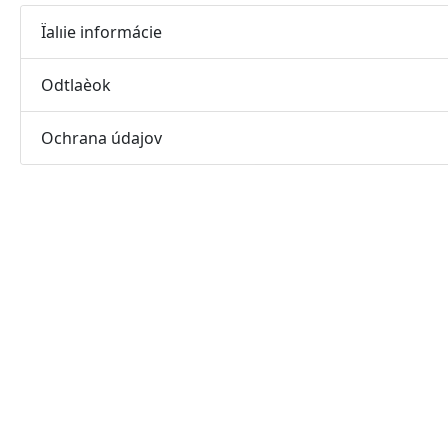
Ïalıie informácie
Odtlaèok
Ochrana údajov