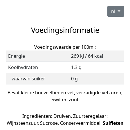
nl
Voedingsinformatie
Voedingswaarde per 100ml:
Energie
269 kJ / 64 kcal
Koolhydraten
1,3 g
waarvan suiker
0 g
Bevat kleine hoeveelheden vet, verzadigde vetzuren,
eiwit en zout.
Ingrediënten: Druiven, Zuurteregelaar:
Wijnsteenzuur, Sucrose, Conserveermiddel:
Sulfieten