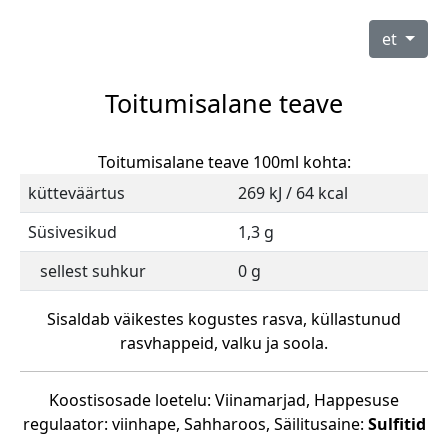
et
Toitumisalane teave
Toitumisalane teave 100ml kohta:
kütteväärtus
269 kJ / 64 kcal
Süsivesikud
1,3 g
sellest suhkur
0 g
Sisaldab väikestes kogustes rasva, küllastunud
rasvhappeid, valku ja soola.
Koostisosade loetelu: Viinamarjad, Happesuse
regulaator: viinhape, Sahharoos, Säilitusaine:
Sulfitid