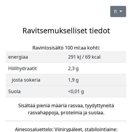
fi
Ravitsemukselliset tiedot
Ravintosisältö 100 ml:aa kohti:
energiaa
291 kJ / 69 kcal
Hiilihydraatit
2,3 g
josta sokeria
1,9 g
Suola
<0,01 g
Sisältää pieniä määriä rasvaa, tyydyttyneitä
rasvahappoja, proteiinia ja suolaa.
Ainesosaluettelo: Viinirypäleet, stabilointiaine: